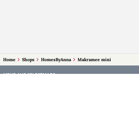
Home
Shops
HomesByAnna
Makramee mini
MEHR AUF SELBSTMADE
Kategorien
Märkte
Accessoires
Burgenland
Baby-Artikel
Kärnten
Bilder und Fotografien
Niederösterreich
Blumen & Gestecke
Oberösterreich
Deko
Salzburg