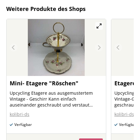
Weitere Produkte des Shops
Mini- Etagere "Röschen"
Etagere 
Upcycling Etagere aus ausgemustertem
Upcycling E
Vintage - Geschirr Kann einfach
Vintage-Geschirr Kann einfac
auseinander geschraubt und verstaut
geschraubt und verstau
werden. Einzelstück
Einzelstück
kolibri-ds
kolibri-ds
Verfügbar
Verfügbar