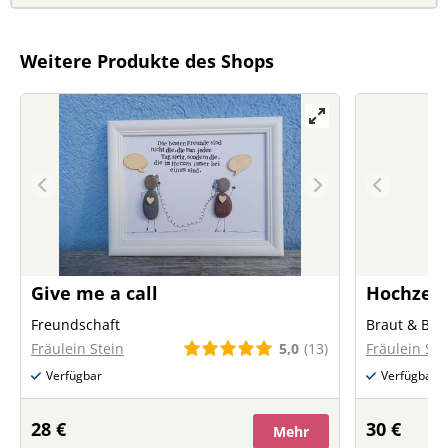
Weitere Produkte des Shops
Give me a call
Hochzeit
Freundschaft
Braut & Brä
5,0
(13)
Fräulein Stein
Fräulein Ste
Verfügbar
Verfügbar
28 €
30 €
Mehr