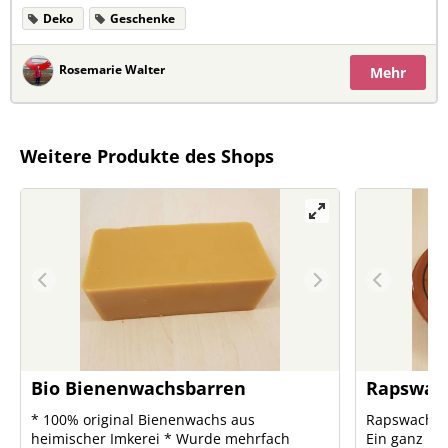
Deko
Geschenke
Rosemarie Walter
Mehr
Weitere Produkte des Shops
Bio Bienenwachsbarren
Rapswach
* 100% original Bienenwachs aus
Rapswachs N
heimischer Imkerei * Wurde mehrfach
Ein ganz be