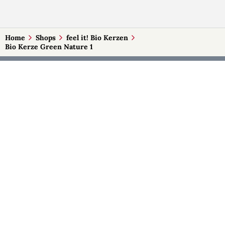
Home
Shops
feel it! Bio Kerzen
Bio Kerze Green Nature 1
MEHR AUF SELBSTMADE
Kategorien
Märkte
Accessoires
Burgenland
Baby-Artikel
Kärnten
Bilder und Fotografien
Niederösterreich
Blumen & Gestecke
Oberösterreich
Deko
Salzburg
Geschenke
Steiermark
Handlettering
Tirol
Kleidung
Vorarlberg
Kosmetik
Wien