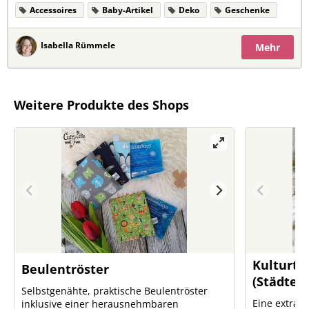
Accessoires
Baby-Artikel
Deko
Geschenke
Isabella Rümmele
Mehr
Weitere Produkte des Shops
Kulturta
Beulentröster
(Städte/
Selbstgenähte, praktische Beulentröster
Eine extrag
inklusive einer herausnehmbaren