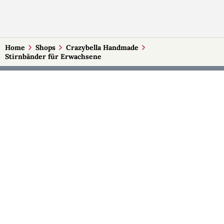
Home
Shops
Crazybella Handmade
Stirnbänder für Erwachsene
MEHR AUF SELBSTMADE
Kategorien
Märkte
Accessoires
Burgenland
Baby-Artikel
Kärnten
Bilder und Fotografien
Niederösterreich
Blumen & Gestecke
Oberösterreich
Deko
Salzburg
Geschenke
Steiermark
Handlettering
Tirol
Kleidung
Vorarlberg
Kosmetik
Wien