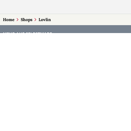
Home
Shops
Lovlin
MEHR AUF SELBSTMADE
Kategorien
Märkte
Accessoires
Burgenland
Baby-Artikel
Kärnten
Bilder und Fotografien
Niederösterreich
Blumen & Gestecke
Oberösterreich
Deko
Salzburg
Geschenke
Steiermark
Handlettering
Tirol
Kleidung
Vorarlberg
Kosmetik
Wien
Kulinarisches