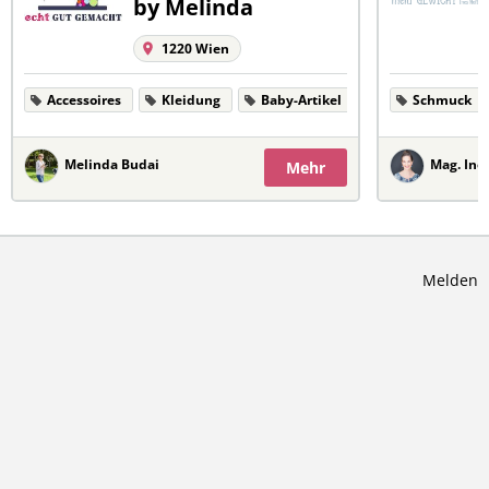
by Melinda
1220 Wien
Accessoires
Kleidung
Baby-Artikel
Geschenke
Schmuck
Melinda Budai
Mag. Ine
Mehr
Melden