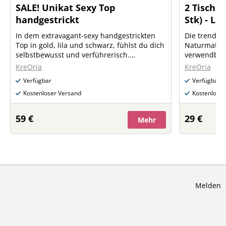
SALE! Unikat Sexy Top
2 Tischs
handgestrickt
Stk) - Li
In dem extravagant-sexy handgestrickten
Die trendig
Top in gold, lila und schwarz, fühlst du dich
Naturmateri
selbstbewusst und verführerisch.
verwendbar 
Angenehm weich auf deiner Haut, zaubert
jedes Gesch
KreOria
KreOria
es ein verführerisches Dekolleté und eine
an. Sie sin
Verfügbar
Verfügbar
raffinierte Rückenansicht. In der kühleren
Baumwollst
Jahreszeit empfehle ich die edle
und Rosies 
Kostenloser Versand
Kostenloser
Kombination Top mit einer Weste aus
gefertigt. 
weicher Wolle. Größe: Medium Material:
zu je 2 Stüc
59 €
29 €
Mehr
reine Viskose.
die limitier
wegschnappt. Maße: 30x38cm Mat
50% Leinen 
Baumwolle (
Pflegehinwe
Melden