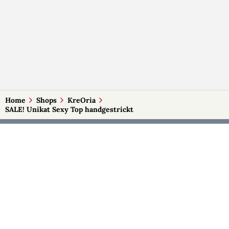
Home
Shops
KreOria
SALE! Unikat Sexy Top handgestrickt
MEHR AUF SELBSTMADE
Kategorien
Märkte
Accessoires
Burgenland
Baby-Artikel
Kärnten
Bilder und Fotografien
Niederösterreich
Blumen & Gestecke
Oberösterreich