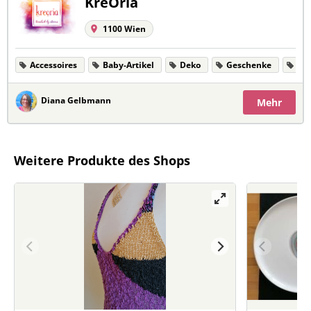
KreOria
1100 Wien
Accessoires
Baby-Artikel
Deko
Geschenke
Kl
Diana Gelbmann
Mehr
Weitere Produkte des Shops