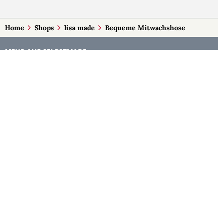
Home
Shops
lisa made
Bequeme Mitwachshose
MEHR AUF SELBSTMADE
Kategorien
Märkte
Accessoires
Burgenland
Baby-Artikel
Kärnten
Bilder und Fotografien
Niederösterreich
Blumen & Gestecke
Oberösterreich
Deko
Salzburg
Geschenke
Steiermark
Handlettering
Tirol
Kleidung
Vorarlberg
Kosmetik
Wien
Kulinarisches
Kunst