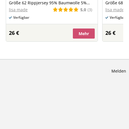
Größe 62 Rippjersey 95% Baumwolle 5%
Größe 68 Baumwolljersey 95% Baumwolle
Elasthan
5% Elasthan
5,0
(3)
lisa made
lisa made
Verfügbar
Verfügbar
26 €
26 €
Mehr
Melden