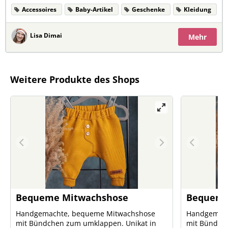
Accessoires
Baby-Artikel
Geschenke
Kleidung
Lisa Dimai
Mehr
Weitere Produkte des Shops
Bequeme Mitwachshose
Bequeme
Handgemachte, bequeme Mitwachshose
Handgemach
mit Bündchen zum umklappen. Unikat in
mit Bündchen z