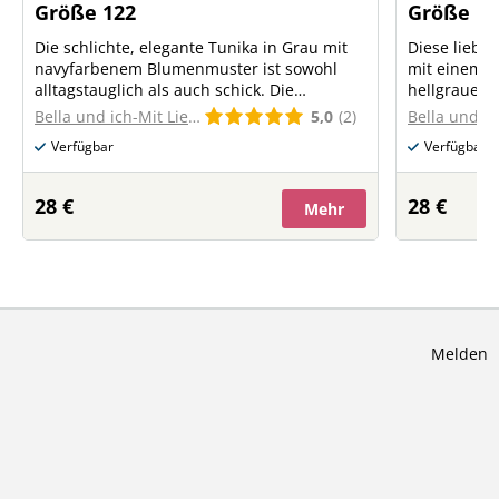
Größe 122
Größe 11
Die schlichte, elegante Tunika in Grau mit
Diese liebev
navyfarbenem Blumenmuster ist sowohl
mit einem z
alltagstauglich als auch schick. Die
hellgrauem 
passenden Bündchen und die große Tasche
Bündchen s
5,0
(2)
Bella und ich-Mit Liebe genäht
machen sie bequem und praktisch zugleich.
sorgen für eine 
Verfügbar
Verfügbar
kleine Blum
28 €
28 €
Mehr
Melden