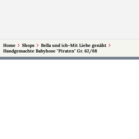
Home
Shops
Bella und ich-Mit Liebe genäht
Handgemachte Babyhose "Piraten" Gr. 62/68
MEHR AUF SELBSTMADE
Kategorien
Märkte
Accessoires
Burgenland
Baby-Artikel
Kärnten
Bilder und Fotografien
Niederösterreich
Blumen & Gestecke
Oberösterreich
Deko
Salzburg
Geschenke
Steiermark