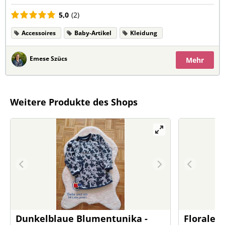
5,0
(2)
Accessoires
Baby-Artikel
Kleidung
Emese Szücs
Mehr
Weitere Produkte des Shops
Dunkelblaue Blumentunika -
Florale T