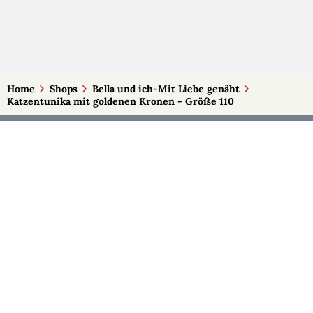
Home
Shops
Bella und ich-Mit Liebe genäht
Katzentunika mit goldenen Kronen - Größe 110
MEHR AUF SELBSTMADE
Kategorien
Märkte
Accessoires
Burgenland
Baby-Artikel
Kärnten
Bilder und Fotografien
Niederösterreich
Blumen & Gestecke
Oberösterreich
Deko
Salzburg
Geschenke
Steiermark
Handlettering
Tirol