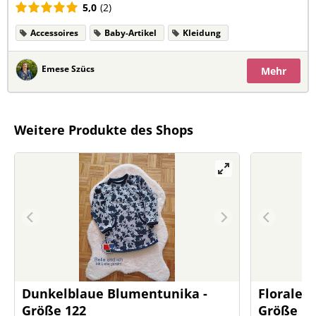
5,0
(2)
Accessoires
Baby-Artikel
Kleidung
Emese Szücs
Mehr
Weitere Produkte des Shops
Dunkelblaue Blumentunika -
Florale T
Größe 122
Größe 11