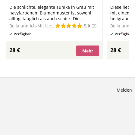
Die schlichte, elegante Tunika in Grau mit
Diese liebev
navyfarbenem Blumenmuster ist sowohl
mit einem z
alltagstauglich als auch schick. Die
hellgrauem 
passenden Bündchen und die große Tasche
Bündchen s
5,0
(2)
Bella und ich-Mit Liebe genäht
machen sie bequem und praktisch zugleich.
sorgen für eine 
Verfügbar
Verfügbar
kleine Blum
28 €
28 €
Mehr
Melden