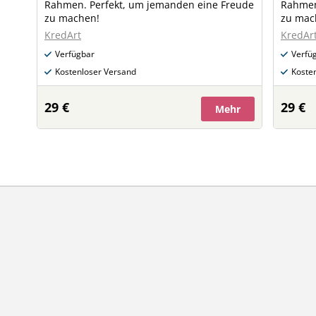
Rahmen. Perfekt, um jemanden eine Freude
Rahmen
zu machen!
zu mac
KredArt
KredAr
Verfügbar
Verfü
Kostenloser Versand
Koste
29 €
29 €
Mehr