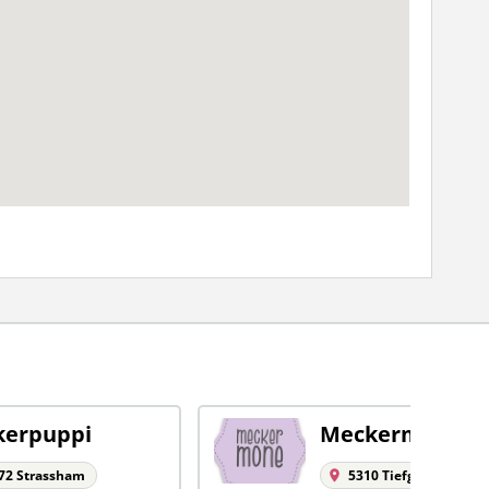
kerpuppi
Meckermone
72 Strassham
5310 Tiefgraben