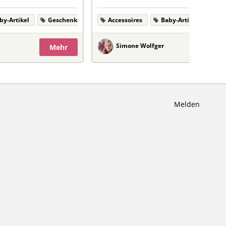
by-Artikel
Geschenke
Kleidung
Accessoires
Baby-Artikel
Ge
Simone Wolfger
Mehr
M
Melden