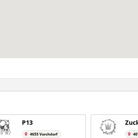
P13
Zuc
4655 Vorchdorf
40