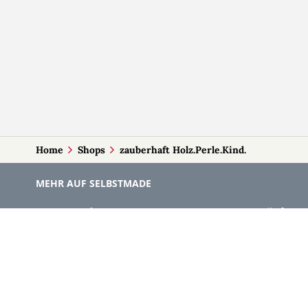
Home
Shops
zauberhaft Holz.Perle.Kind.
MEHR AUF SELBSTMADE
Kategorien
Märkte
Accessoires
Burgenla
Baby-Artikel
Kärnten
Bilder und Fotografien
Niederöst
Blumen & Gestecke
Oberöster