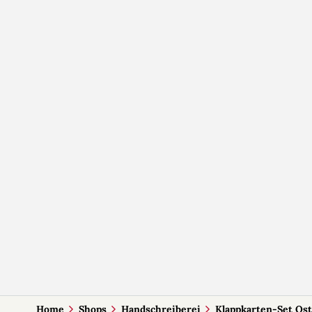
Home
Shops
Handschreiberei
Klappkarten-Set Os