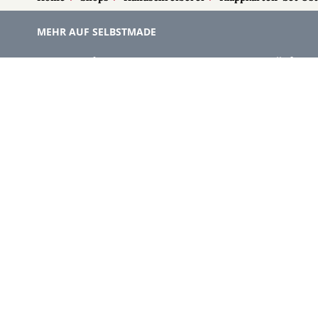
MEHR AUF SELBSTMADE
Kategorien
Märkte
Accessoires
Burgenla
Baby-Artikel
Kärnten
Bilder und Fotografien
Niederöst
Blumen & Gestecke
Oberöster
Deko
Salzburg
Geschenke
Steiermar
Handlettering
Tirol
Kleidung
Vorarlber
Kosmetik
Wien
Kulinarisches
Kunst
Schmuck
Spielzeug & Spiele