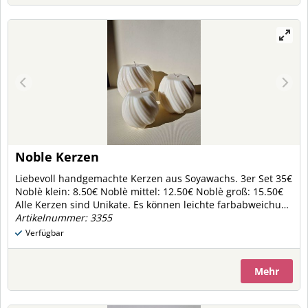
Noble Kerzen
Liebevoll handgemachte Kerzen aus Soyawachs. 3er Set 35€
Noblè klein: 8.50€ Noblè mittel: 12.50€ Noblè groß: 15.50€
Alle Kerzen sind Unikate. Es können leichte farbabweichung
vorkommen.
Artikelnummer: 3355
Verfügbar
Mehr