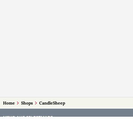
Home
Shops
CandleSheep
MEHR AUF SELBSTMADE
Kategorien
Märkte