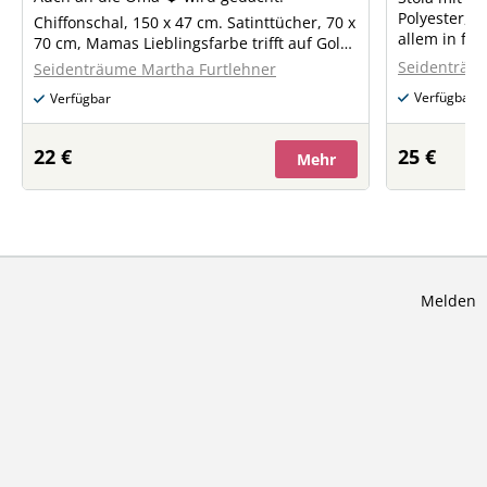
Polyester, 
Chiffonschal, 150 x 47 cm. Satinttücher, 70 x
allem in frö
70 cm, Mamas Lieblingsfarbe trifft auf Gold
gehalten. € 
u. Silber.
Seidenträum
Seidenträume Martha Furtlehner
47 cm, knitte
Verfügbar
Verfügbar
22 €
25 €
Mehr
Melden