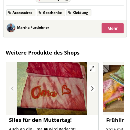
Accessoires
Geschenke
Kleidung
Martha Furtlehner
Mehr
Weitere Produkte des Shops
Slles für den Muttertag!
Frühling!
Auch an die Oma ❤️ wird gedacht!
Stola mit Fr