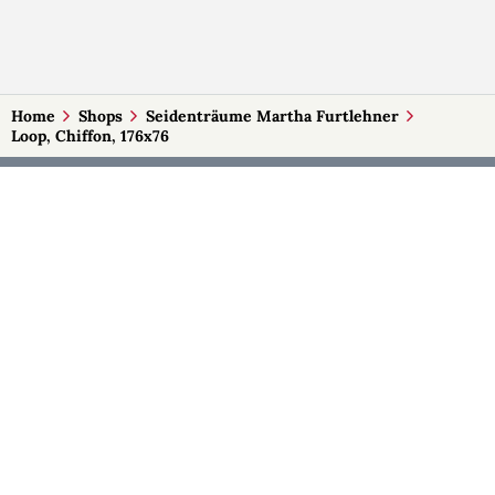
Home
Shops
Seidenträume Martha Furtlehner
Loop, Chiffon, 176x76
MEHR AUF SELBSTMADE
Kategorien
Märkte
Accessoires
Burgenland
Baby-Artikel
Kärnten
Bilder und Fotografien
Niederösterreich
Blumen & Gestecke
Oberösterreich
Deko
Salzburg
Geschenke
Steiermark
Handlettering
Tirol
Kleidung
Vorarlberg