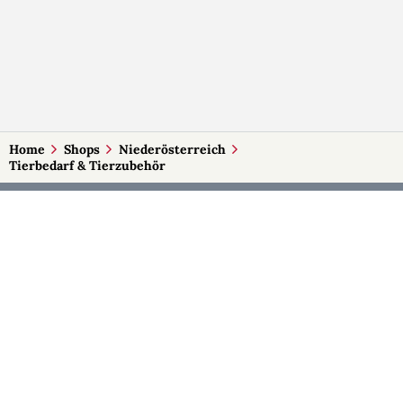
Home
Shops
Niederösterreich
Tierbedarf & Tierzubehör
MEHR AUF SELBSTMADE
Kategorien
Märkte
Accessoires
Burgenland
Baby-Artikel
Kärnten
Bilder und Fotografien
Niederösterreich
Blumen & Gestecke
Oberösterreich
Deko
Salzburg
Geschenke
Steiermark