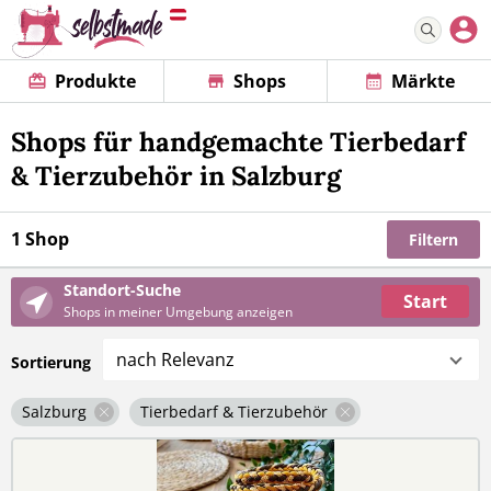
Produkte
Shops
Märkte
Shops für handgemachte Tierbedarf
& Tierzubehör in Salzburg
1 Shop
Filtern
Standort-Suche
Start
Shops in meiner Umgebung anzeigen
nach Relevanz
Sortierung
Salzburg
Tierbedarf & Tierzubehör