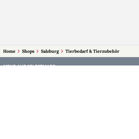
Home
Shops
Salzburg
Tierbedarf & Tierzubehör
MEHR AUF SELBSTMADE
Kategorien
Märkte
Accessoires
Burgenland
Baby-Artikel
Kärnten
Bilder und Fotografien
Niederösterreich
Blumen & Gestecke
Oberösterreich
Deko
Salzburg
Geschenke
Steiermark