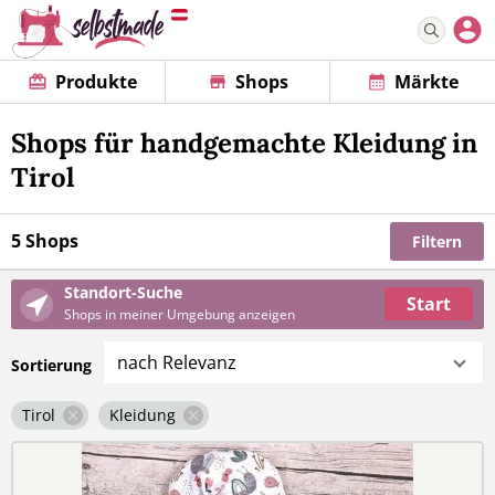
Produkte
Shops
Märkte
Shops für handgemachte Kleidung in
Tirol
5 Shops
Filtern
Standort-Suche
Start
Shops in meiner Umgebung anzeigen
nach Relevanz
Sortierung
Tirol
Kleidung