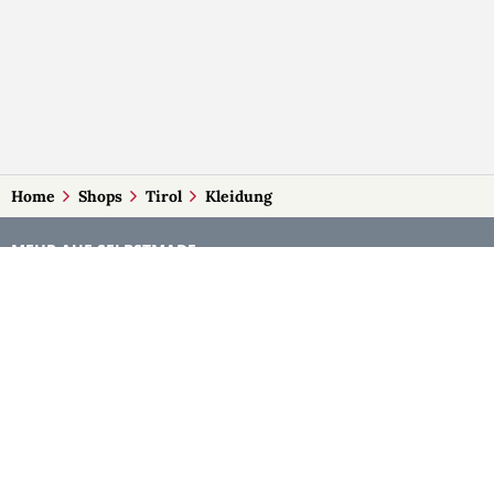
Home
Shops
Tirol
Kleidung
MEHR AUF SELBSTMADE
Kategorien
Märkte
Accessoires
Burgenland
Baby-Artikel
Kärnten
Bilder und Fotografien
Niederösterreich
Blumen & Gestecke
Oberösterreich
Deko
Salzburg
Geschenke
Steiermark