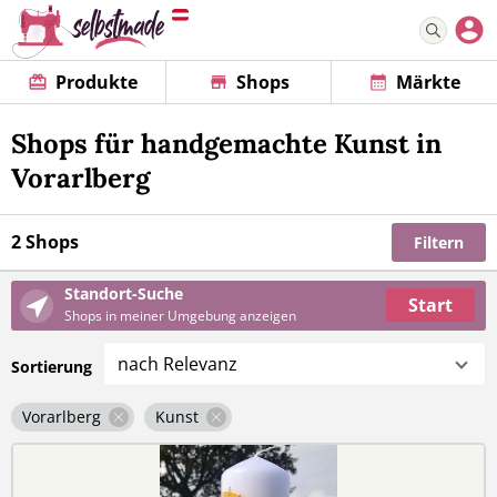
Produkte
Shops
Märkte
Shops für handgemachte Kunst in
Vorarlberg
2 Shops
Filtern
Standort-Suche
Start
Shops in meiner Umgebung anzeigen
nach Relevanz
Sortierung
Vorarlberg
Kunst