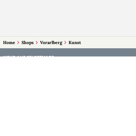
Home
Shops
Vorarlberg
Kunst
MEHR AUF SELBSTMADE
Kategorien
Märkte
Accessoires
Burgenland
Baby-Artikel
Kärnten
Bilder und Fotografien
Niederösterreich
Blumen & Gestecke
Oberösterreich
Deko
Salzburg
Geschenke
Steiermark
Handlettering
Tirol