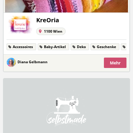
KreOria
1100 Wien
Accessoires
Baby-Artikel
Deko
Geschenke
Kl
Diana Gelbmann
Mehr