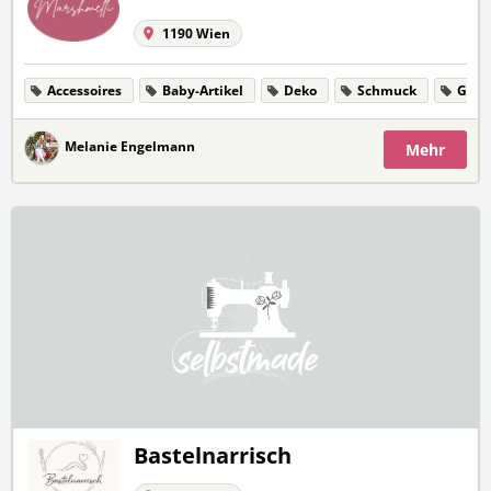
1190 Wien
Accessoires
Baby-Artikel
Deko
Schmuck
Gesc
Melanie Engelmann
Mehr
Bastelnarrisch