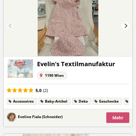
Evelin's Textilmanufaktur
1190 Wien
5,0
(2)
Accessoires
Baby-Artikel
Deko
Geschenke
Ku
Eveline Fiala (Schneider)
Mehr