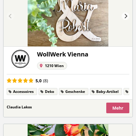
WollWerk Vienna
1210 Wien
5,0
(8)
Accessoires
Deko
Geschenke
Baby-Artikel
Bl
Claudia Lakos
Mehr