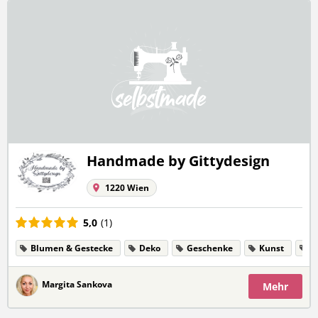
Handmade by Gittydesign
1220 Wien
5,0
(1)
Blumen & Gestecke
Deko
Geschenke
Kunst
S
Margita Sankova
Mehr