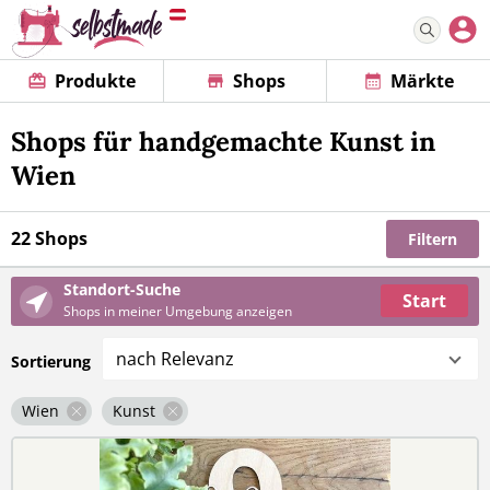
Produkte
Shops
Märkte
Shops für handgemachte Kunst in
Wien
22 Shops
Filtern
Standort-Suche
Start
Shops in meiner Umgebung anzeigen
nach Relevanz
Sortierung
Wien
Kunst